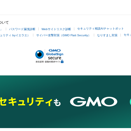
ついて
セキュリティ相談AIチャットボット
4」
パスワード漏洩診断
Webサイトリスク診断
セキ
ュリティ byイエラエ）
サイバー攻撃対策（GMO Flatt Security）
なりすまし対策